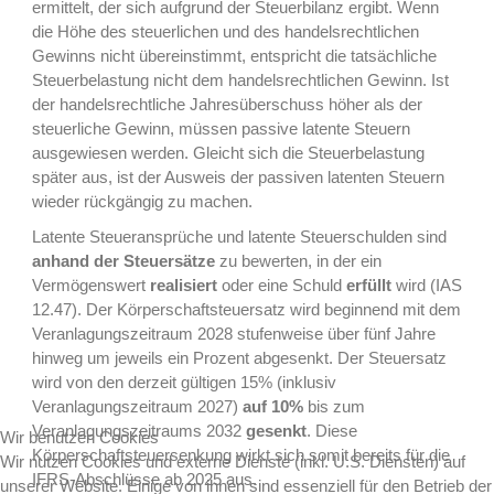
ermittelt, der sich aufgrund der Steuerbilanz ergibt. Wenn
die Höhe des steuerlichen und des handelsrechtlichen
Gewinns nicht übereinstimmt, entspricht die tatsächliche
Steuerbelastung nicht dem handelsrechtlichen Gewinn. Ist
der handelsrechtliche Jahresüberschuss höher als der
steuerliche Gewinn, müssen passive latente Steuern
ausgewiesen werden. Gleicht sich die Steuerbelastung
später aus, ist der Ausweis der passiven latenten Steuern
wieder rückgängig zu machen.
Latente Steueransprüche und latente Steuerschulden sind
anhand der Steuersätze
zu bewerten, in der ein
Vermögenswert
realisiert
oder eine Schuld
erfüllt
wird (IAS
12.47). Der Körperschaftsteuersatz wird beginnend mit dem
Veranlagungszeitraum 2028 stufenweise über fünf Jahre
hinweg um jeweils ein Prozent abgesenkt. Der Steuersatz
wird von den derzeit gültigen 15% (inklusiv
Veranlagungszeitraum 2027)
auf 10%
bis zum
Veranlagungszeitraums 2032
gesenkt
. Diese
Wir benutzen Cookies
Körperschaftsteuersenkung wirkt sich somit bereits für die
Wir nutzen Cookies und externe Dienste (inkl. U.S. Diensten) auf
IFRS-Abschlüsse ab 2025 aus.
unserer Website. Einige von ihnen sind essenziell für den Betrieb der